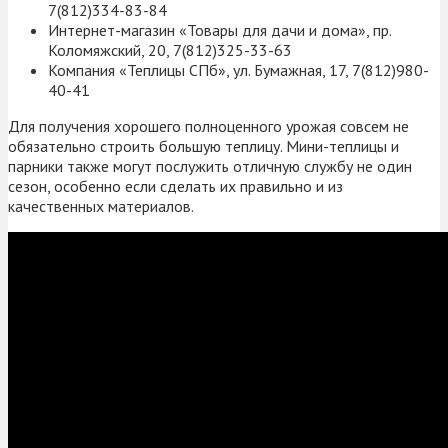
7(812)334-83-84
Интернет-магазин «Товары для дачи и дома», пр.
Коломяжский, 20, 7(812)325-33-63
Компания «Теплицы СПб», ул. Бумажная, 17, 7(812)980-
40-41
Для получения хорошего полноценного урожая совсем не
обязательно строить большую теплицу. Мини-теплицы и
парники также могут послужить отличную службу не один
сезон, особенно если сделать их правильно и из
качественных материалов.