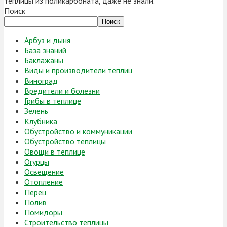
теплицы из поликарбоната, даже не знали.
Поиск
Поиск
Арбуз и дыня
База знаний
Баклажаны
Виды и производители теплиц
Виноград
Вредители и болезни
Грибы в теплице
Зелень
Клубника
Обустройство и коммуникации
Обустройство теплицы
Овощи в теплице
Огурцы
Освещение
Отопление
Перец
Полив
Помидоры
Строительство теплицы