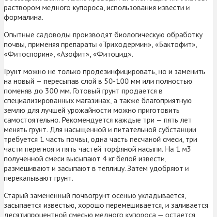
раствором медного купороса, использования извести и
формалина.
Опытные садоводы производят биологическую обработку
почвы, применяя препараты «Триходермин», «Бактофит»,
«Фитоспорин», «Азофит», «Фитоцид».
Грунт можно не только продезинфицировать, но и заменить
на новый — пересыпав слой в 50-100 мм или полностью
поменяв до 300 мм. Готовый грунт продается в
специализированных магазинах, а также благоприятную
землю для лучшей урожайности можно приготовить
самостоятельно. Рекомендуется каждые три — пять лет
менять грунт. Для насыщенной и питательной субстанции
требуется 1 часть почвы, одна часть песчаной смеси, три
части перегноя и пять частей торфяной насыпи. На 1 м3
полученной смеси высыпают 4 кг белой извести,
размешивают и засыпают в теплицу. Затем удобряют и
перекапывают грунт.
Старый замененный почвогрунт осенью укладывается,
засыпается известью, хорошо перемешивается, и заливается
десятипроцентной смесью медного купороса — остается