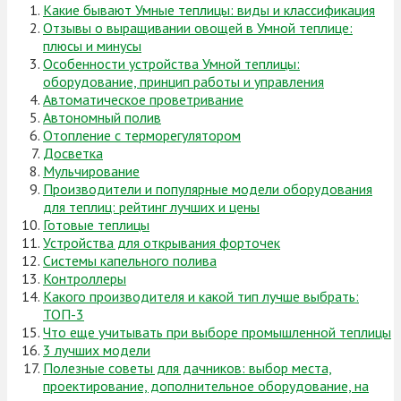
Какие бывают Умные теплицы: виды и классификация
Отзывы о выращивании овощей в Умной теплице:
плюсы и минусы
Особенности устройства Умной теплицы:
оборудование, принцип работы и управления
Автоматическое проветривание
Автономный полив
Отопление с терморегулятором
Досветка
Мульчирование
Производители и популярные модели оборудования
для теплиц: рейтинг лучших и цены
Готовые теплицы
Устройства для открывания форточек
Системы капельного полива
Контроллеры
Какого производителя и какой тип лучше выбрать:
ТОП-3
Что еще учитывать при выборе промышленной теплицы
3 лучших модели
Полезные советы для дачников: выбор места,
проектирование, дополнительное оборудование, на