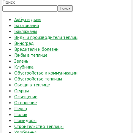
Поиск
Поиск
Арбуз и дыня
База знаний
Баклажаны
Виды и производители теплиц
Виноград
Вредители и болезни
Грибы в теплице
Зелень
Клубника
Обустройство и коммуникации
Обустройство теплицы
Овощи в теплице
Огурцы
Освещение
Отопление
Перец
Полив
Помидоры
Строительство теплицы
Удобрения